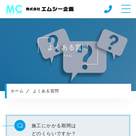
ホーム
当社について
よくある質問
事業内容
FAQ
施工実績
施工の流れ
よくある質問
採用情報（施工スタッフ）
ホーム
よくある質問
採用情報（法人営業）
お知らせ
コンテンツ
Q
施工にかかる期間は
プライバシーポリシー
どのくらいですか？