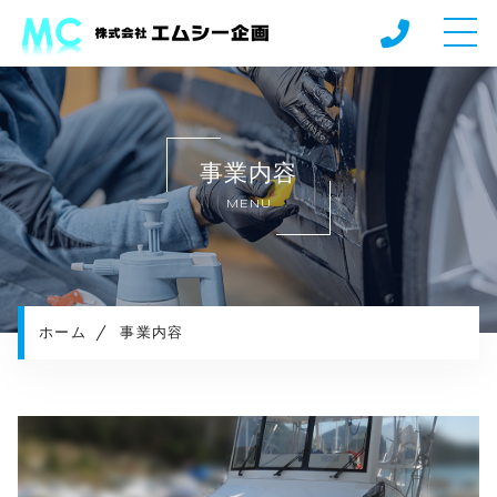
ホーム
当社について
事業内容
事業内容
MENU
施工実績
施工の流れ
よくある質問
採用情報（施工スタッフ）
ホーム
事業内容
採用情報（法人営業）
お知らせ
コンテンツ
プライバシーポリシー